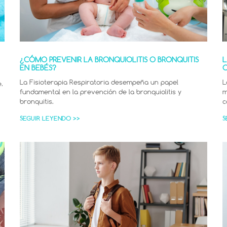
¿CÓMO PREVENIR LA BRONQUIOLITIS O BRONQUITIS
L
EN BEBÉS?
C
La Fisioterapia Respiratoria desempeña un papel
L
.
fundamental en la prevención de la bronquiolitis y
m
bronquitis.
c
SEGUIR LEYENDO >>
S