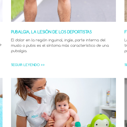
PUBALGIA, LA LESIÓN DE LOS DEPORTISTAS
F
El dolor en la región inguinal, ingle, parte interna del
L
e
muslo o pubis es el síntoma más característico de una
t
pubalgia.
p
SEGUIR LEYENDO >>
S