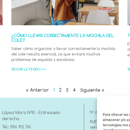
¿CÓMO LLEVAR CORRECTAMENTE LA MOCHILA DEL
T
COLE?
E
Saber cómo organizar y llevar correctamente la mochila
d
del cole resulta esencial, ya que evitará muchos
e
problemas de espalda y escoliosis.
SEGUIR LEYENDO >>
S
« Anterior
1
2
3
4
Siguiente »
Nº de Registro sanita
López Mora Nº10 - Entresuelo
Para ofrecer las
derecha
almacenar y/o ac
RUEPSS Entidad prest
tecnologías nos 
Tel.: 986 192 316
servicios sociales E-