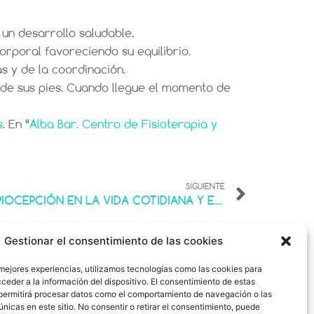
 un desarrollo saludable.
corporal favoreciendo su equilibrio.
s y de la coordinación.
de sus pies. Cuando llegue el momento de
s
. En “
Alba Bar. Centro de Fisioterapia y
SIGUIENTE
LA IMPORTANCIA DE LA PROPIOCEPCIÓN EN LA VIDA COTIDIANA Y EL DEPORTE
Gestionar el consentimiento de las cookies
rio: C-36-002488
 mejores experiencias, utilizamos tecnologías como las cookies para
ceder a la información del dispositivo. El consentimiento de estas
adora de
permitirá procesar datos como el comportamiento de navegación o las
7450
únicas en este sitio. No consentir o retirar el consentimiento, puede