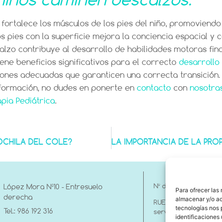
fortalece los músculos de los pies del niño, promoviendo
os pies con la superficie mejora la conciencia espacial y 
alzo contribuye al desarrollo de habilidades motoras fina
ene beneficios significativos para el correcto
desarrollo
ciones adecuadas que garanticen una correcta transición.
nformación, no dudes en ponerte en
contacto
con
nosotra
apia Pediátrica
.
CHILA DEL COLE?
Nº de Registro sanita
López Mora Nº10 - Entresuelo
Para ofrecer las
derecha
almacenar y/o ac
RUEPSS Entidad prest
tecnologías nos 
Tel.: 986 192 316
servicios sociales E-
identificaciones 