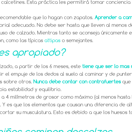
alcetines. Esta práctica les permitirá tomar conciencia d
 recomendable que lo hagan con zapatos.
Aprender a cam
sorial adecuado. No debe ser hasta que lleven al menos d
uso de calzado. Mientras tanto se aconseja únicamente el
ón, como las típicas
attipas
o semejantes.
 es apropiado?
zado, a partir de los 6 meses, este
tiene que ser lo mas 
tir el empuje de los dedos al suelo al caminar y de punt
s sobre otros.
Nunca debe contar con contrafuertes
que 
ia estabilidad y equilibrio.
 a 4 milímetros de grosor como máximo (al menos hasta l
. Y es que los elementos que causan una diferencia de alt
 acortar su musculatura. Esto es debido a que los huesos
 niños caminen descalzos.